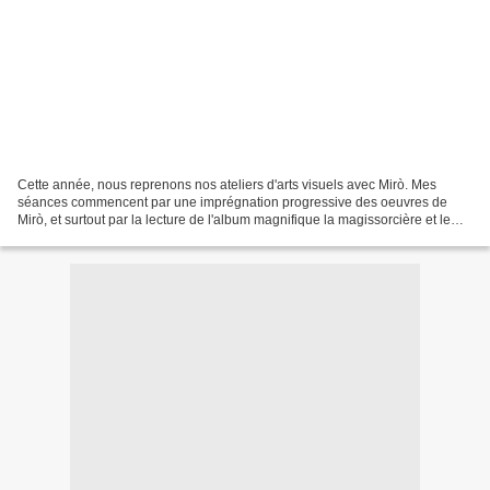
Cette année, nous reprenons nos ateliers d'arts visuels avec Mirò. Mes
séances commencent par une imprégnation progressive des oeuvres de
Mirò, et surtout par la lecture de l'album magnifique la magissorcière et le
tamafumoir. Je projette au TBI, quelques...