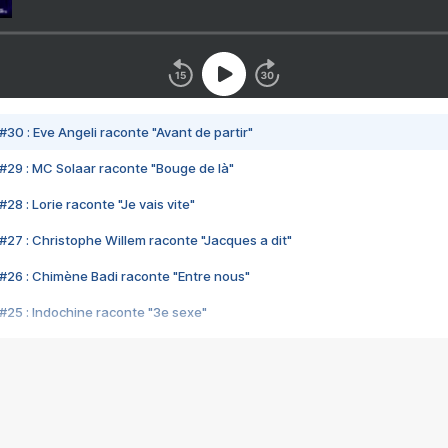
#30 : Eve Angeli raconte "Avant de partir"
#29 : MC Solaar raconte "Bouge de là"
28 : Lorie raconte "Je vais vite"
#27 : Christophe Willem raconte "Jacques a dit"
#26 : Chimène Badi raconte "Entre nous"
#25 : Indochine raconte "3e sexe"
#24 : Zaho raconte "C'est chelou"
#23 : Patrick Bruel raconte "Au café des délices"
#22 : Kyo raconte "Le chemin"