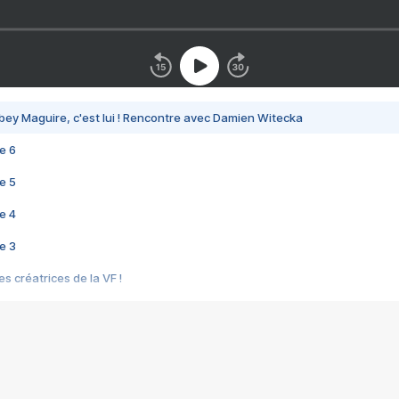
bey Maguire, c'est lui ! Rencontre avec Damien Witecka
e 6
e 5
e 4
e 3
s créatrices de la VF !
e 2
e 1
e Mektoub My Love arrive enfin ! Rencontre avec Shaïn Boumedine et Sal