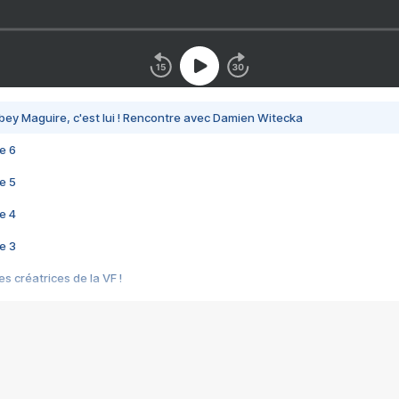
bey Maguire, c'est lui ! Rencontre avec Damien Witecka
e 6
e 5
e 4
e 3
s créatrices de la VF !
e 2
e 1
e Mektoub My Love arrive enfin ! Rencontre avec Shaïn Boumedine et Sal