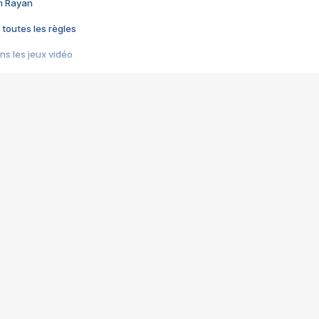
im Rayan
 toutes les règles
s les jeux vidéo
us choquant de Rockstar ? - Le scandale BULLY
e plus moche de Steam
du RÊVE tourne au CAUCHEMAR
pendant 8 heures
it… à tort
umiliés par un jeu vidéo
ire - Final Fantasy 8
ti un empire - Age of Empires
story DOFUS
tard, il crée l'un des pires jeux de tous les temps, MindsEye.