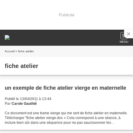
Publicité
MENU
Accueil
» fiche atelier
fiche atelier
un exemple de fiche atelier vierge en maternelle
Publié le 13/04/2011 à 13:44
Par
Carole Gauthié
Ce document est une trame vierge qui me sert de fiche atelier en maternelle.
Télécharger "fiche atelier vierge.doc » Cela correspond à une séance, à
inclure bien sûr dans une séquence pour ne pas saucissonner les
apprentissages ! En petite section notamment,...