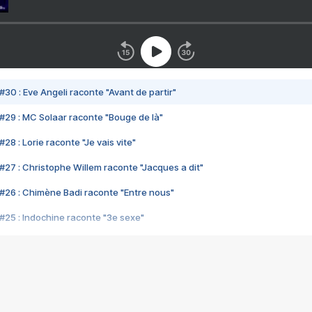
#30 : Eve Angeli raconte "Avant de partir"
#29 : MC Solaar raconte "Bouge de là"
28 : Lorie raconte "Je vais vite"
#27 : Christophe Willem raconte "Jacques a dit"
#26 : Chimène Badi raconte "Entre nous"
#25 : Indochine raconte "3e sexe"
#24 : Zaho raconte "C'est chelou"
#23 : Patrick Bruel raconte "Au café des délices"
#22 : Kyo raconte "Le chemin"