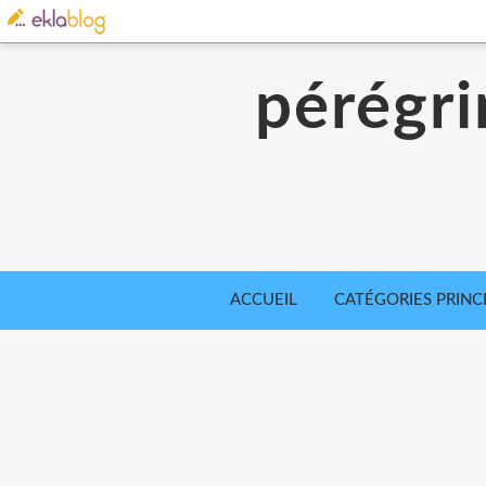
pérégri
ACCUEIL
CATÉGORIES PRINC