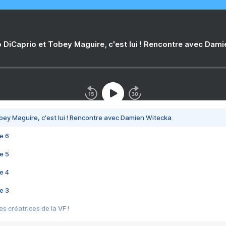
 DiCaprio et Tobey Maguire, c'est lui ! Rencontre avec Dam
bey Maguire, c'est lui ! Rencontre avec Damien Witecka
e 6
e 5
e 4
e 3
s créatrices de la VF !