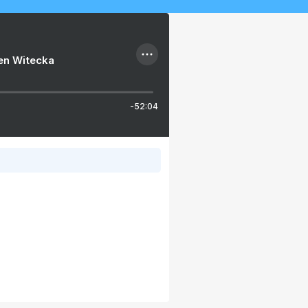
ien Witecka
-52:04