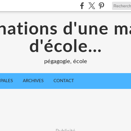
nations d'une m
d'école...
pégagogie, école
IPALES
ARCHIVES
CONTACT