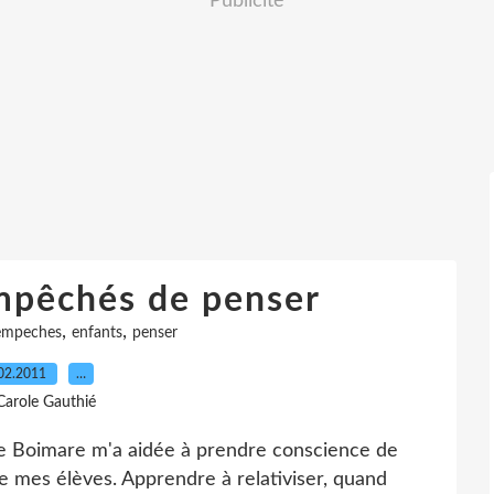
Publicité
mpêchés de penser
,
,
empeches
enfants
penser
02.2011
…
Carole Gauthié
 Boimare m'a aidée à prendre conscience de
e mes élèves. Apprendre à relativiser, quand