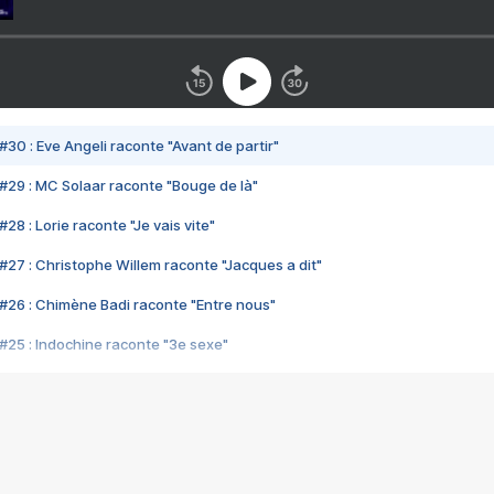
#30 : Eve Angeli raconte "Avant de partir"
#29 : MC Solaar raconte "Bouge de là"
28 : Lorie raconte "Je vais vite"
#27 : Christophe Willem raconte "Jacques a dit"
#26 : Chimène Badi raconte "Entre nous"
#25 : Indochine raconte "3e sexe"
#24 : Zaho raconte "C'est chelou"
#23 : Patrick Bruel raconte "Au café des délices"
#22 : Kyo raconte "Le chemin"