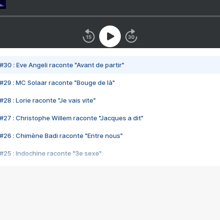
#30 : Eve Angeli raconte "Avant de partir"
#29 : MC Solaar raconte "Bouge de là"
28 : Lorie raconte "Je vais vite"
#27 : Christophe Willem raconte "Jacques a dit"
#26 : Chimène Badi raconte "Entre nous"
#25 : Indochine raconte "3e sexe"
#24 : Zaho raconte "C'est chelou"
#23 : Patrick Bruel raconte "Au café des délices"
#22 : Kyo raconte "Le chemin"