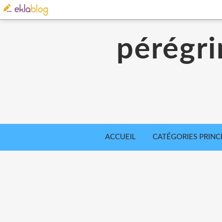
pérégri
ACCUEIL
CATÉGORIES PRINC