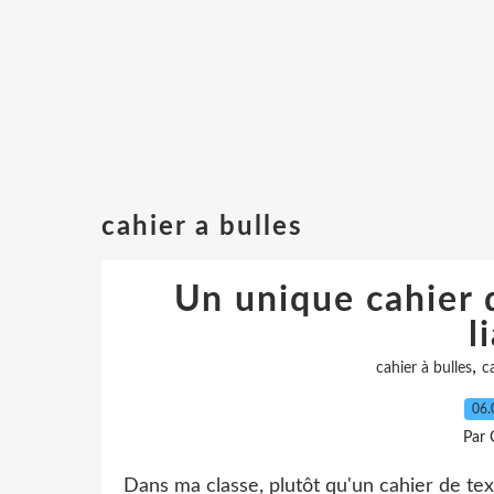
cahier a bulles
Un unique cahier d
l
,
cahier à bulles
c
06.
Par 
Dans ma classe, plutôt qu'un cahier de texte