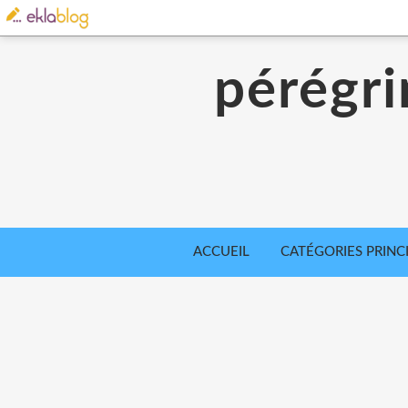
pérégri
ACCUEIL
CATÉGORIES PRINC