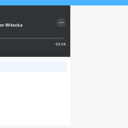
ien Witecka
-52:04