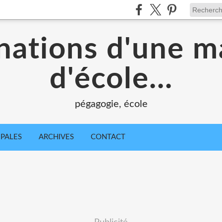
nations d'une m
d'école...
pégagogie, école
IPALES
ARCHIVES
CONTACT