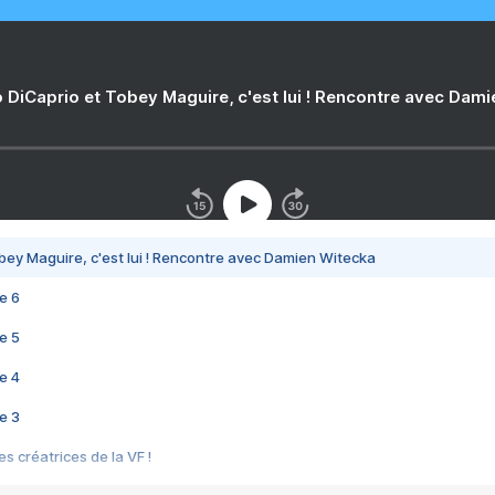
 DiCaprio et Tobey Maguire, c'est lui ! Rencontre avec Dam
bey Maguire, c'est lui ! Rencontre avec Damien Witecka
e 6
e 5
e 4
e 3
s créatrices de la VF !