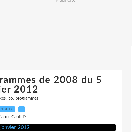
Publicité
grammes de 2008 du 5
ier 2012
,
,
xes
bo
programmes
01.2012
…
Carole Gauthié