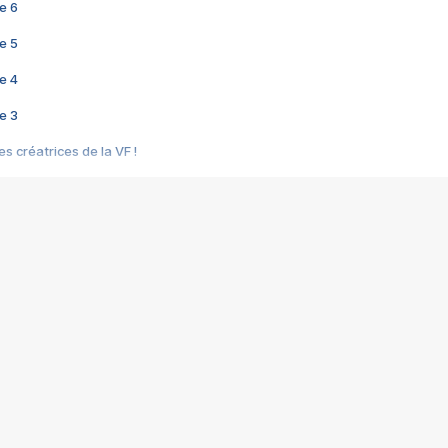
e 6
e 5
e 4
e 3
s créatrices de la VF !
e 2
e 1
e Mektoub My Love arrive enfin ! Rencontre avec Shaïn Boumedine et Sal
i : après Toni en famille
elle réalise le bouleversant Dites lui que je l'aime
ais ! Rencontre autour de Vie privée de Rebecca Zlotowski
 de Marguerite, Grave... Rencontre avec Ella Rumpf
 Les Rêveurs, un film intime sur la santé mentale