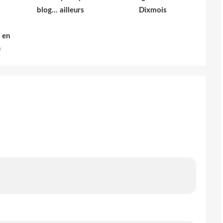
blog... ailleurs
Dixmois
 en
)