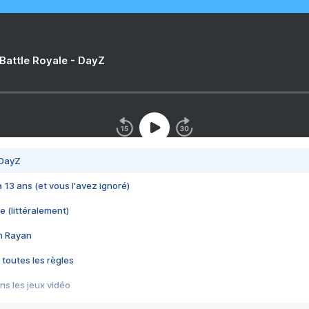
 Battle Royale - DayZ
 DayZ
 a 13 ans (et vous l'avez ignoré)
e (littéralement)
im Rayan
 toutes les règles
s les jeux vidéo