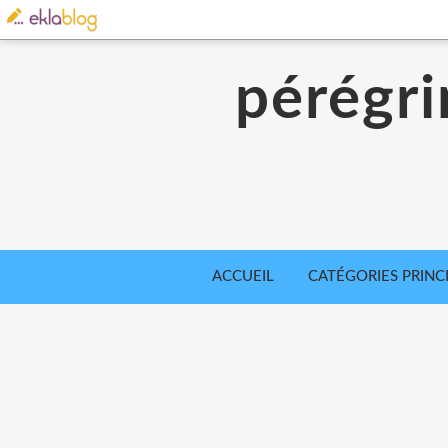
pérégri
ACCUEIL
CATÉGORIES PRINC