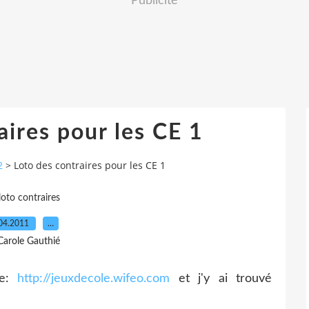
Publicité
aires pour les CE 1
2
>
Loto des contraires pour les CE 1
loto contraires
04.2011
…
Carole Gauthié
te:
http://jeuxdecole.wifeo.com
et j'y ai trouvé