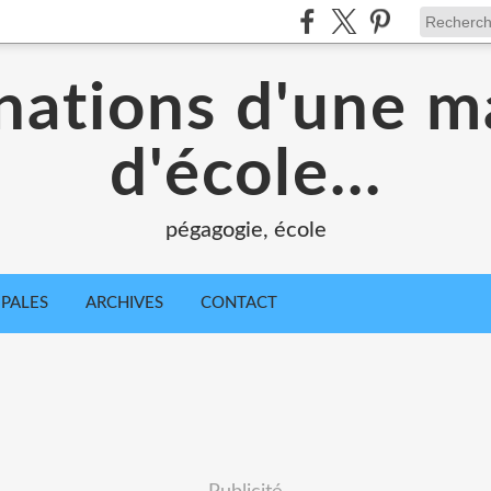
nations d'une m
d'école...
pégagogie, école
IPALES
ARCHIVES
CONTACT